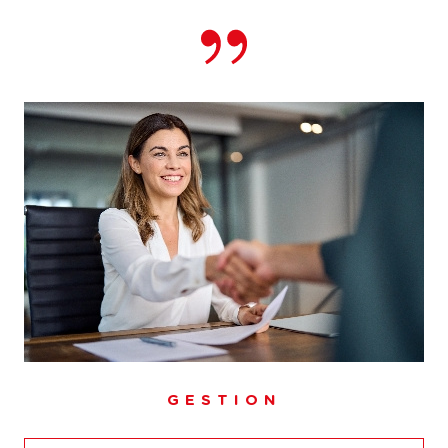
pour l'achat, la vente, la location, la gestion locative ou
l'estimation, Abithéa Besançon est à votre disposition.
Contactez-nous afin de concrétiser votre projet et de
vous faire accompagner par un de nos conseillers
dédiés.
Notre équipe dévouée est à l'écoute de toutes vos
questions et est prête à vous fournir l'assistance dont
vous avez besoin. Nous sommes l'
agence immobilière
de proximité sur
laquelle vous pouvez compter.
GESTION