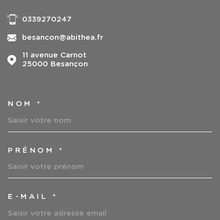
0339270247
besancon@abithea.fr
11 avenue Carnot
25000
Besançon
NOM *
TRAD_MELTEM_VOSCOORDO
PRÉNOM *
E-MAIL *