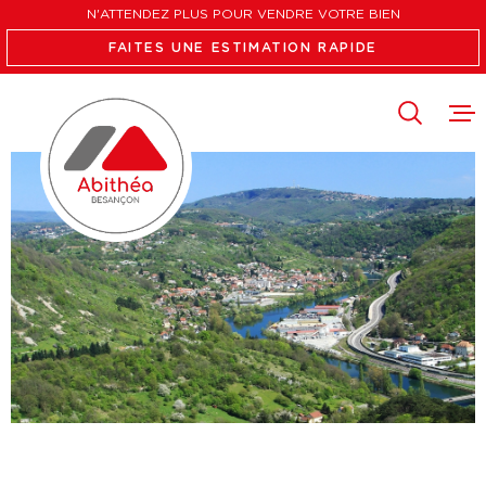
Aller
Aller
Aller
Aller
N'ATTENDEZ PLUS POUR VENDRE VOTRE BIEN
à
à
au
au
FAITES UNE ESTIMATION RAPIDE
:
la
menu
contenu
recherche
principal
VENTES
LOCATION
FAIRE ES
L'AGENCE
RECRUTE
CONTACT