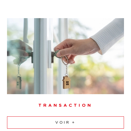
l'outil dont vous avez besoin.
Nous avons une parfaite connaissance du marché
immobilier à Besançon et pouvons vous fournir une
évaluation précise de la valeur de votre bien. Que vous
soyez un vendeur cherchant à maximiser votre profit ou
un acheteur souhaitant faire une offre juste, nous sommes
là pour vous aider.
Faites appel à notre service d'
estimation immobilière à
Besançon
.
Contacter notre agence
immobilière
TRANSACTION
VOIR +
Pour tous vos besoins en matière d’immobilier, que ce soit