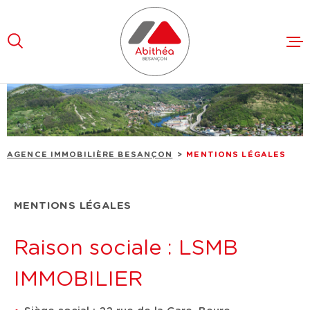
Aller
Aller
Aller
Aller
à
à
au
au
:
la
menu
contenu
recherche
principal
VENTES
LOCATION
AGENCE IMMOBILIÈRE BESANÇON
MENTIONS LÉGALES
FAIRE ES
L'AGENCE
MENTIONS LÉGALES
RECRUTE
Raison sociale : LSMB
CONTACT
IMMOBILIER