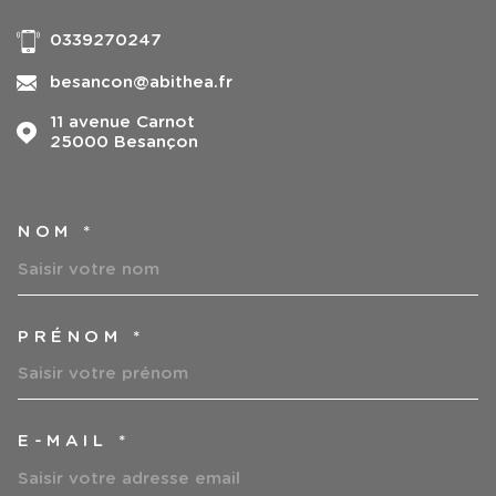
0339270247
besancon@abithea.fr
11 avenue Carnot
25000
Besançon
NOM *
TRAD_MELTEM_VOSCOORDO
PRÉNOM *
E-MAIL *