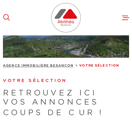
Aller
Aller
Aller
Aller
à
à
au
au
:
la
menu
contenu
recherche
principal
VENTES
LOCATION
AGENCE IMMOBILIÈRE BESANÇON
VOTRE SÉLECTION
FAIRE ES
VOTRE SÉLECTION
L'AGENCE
RETROUVEZ ICI
RECRUTE
VOS ANNONCES
COUPS DE CUR !
CONTACT