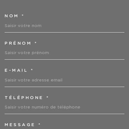
NOM *
TRAD_MELTEM_VOSCOORDO
PRÉNOM *
E-MAIL *
TÉLÉPHONE *
MESSAGE *
TRAD_MELTEM_VOREDEMAN