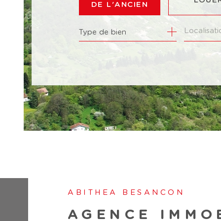
LOUE
DE L'ANCIEN
Type de bien
DE L'ANCIEN
À L'AN
DU NEUF
DE L'I
DE L'IMMO PRO
ABITHEA BESANCON
AGENCE IMMO