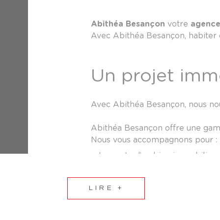
Abithéa Besançon
votre
agence
Avec Abithéa Besançon, habiter c
Un projet imm
Avec Abithéa Besançon, nous no
Abithéa Besançon offre une ga
Nous vous accompagnons pour :
La vente d’un bien immobilie
L’achat d’un bien immobilier
La location d’un bien immobili
LIRE +
La gestion de copropriété.