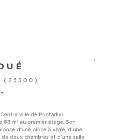
s pour :
R
vestissements.
LOUÉ
 (25300)
de qualité :
*
 pour vous accompagner tout au long de votre
Centre ville de Pontarlier.
tiser rapidement vos transactions.
 68 m² au premier étage. Son
 de votre bien locatif, notre équipe est à votre
omposé d'une pièce à vivre, d'une
es baux et de la maintenance. Cela vous
, de deux chambres et d'une salle