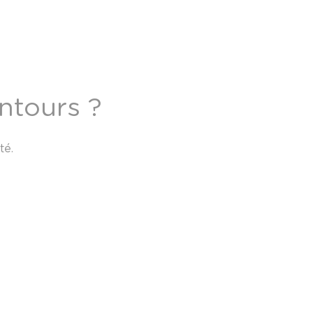
entours ?
té.