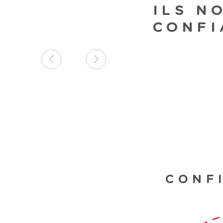
ILS N
CONFI
CONF