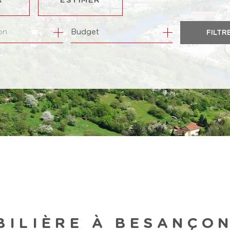
R
ESTIMER
Budget
FILTR
NÉE
MMO PRO
BILIÈRE À BESANÇO