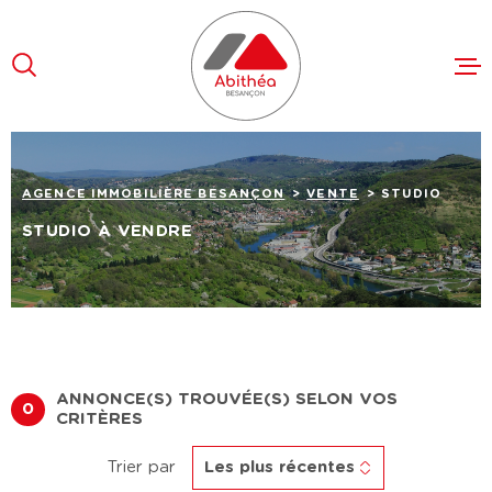
Aller
Aller
Aller
Aller
à
à
au
au
:
la
menu
contenu
recherche
principal
VENTES
AGENCE IMMOBILIÈRE BESANÇON
VENTE
STUDIO
LOCATION
STUDIO À VENDRE
FAIRE ES
L'AGENCE
RECRUTE
ANNONCE(S) TROUVÉE(S) SELON VOS
0
CONTACT
CRITÈRES
Trier par
Les plus récentes