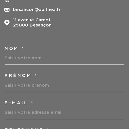
besancon@abithea.fr
11 avenue Carnot
25000
Besançon
NOM *
TRAD_MELTEM_VOSCOORDO
PRÉNOM *
E-MAIL *