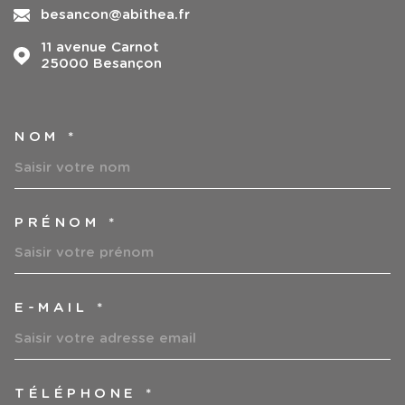
besancon@abithea.fr
11 avenue Carnot
25000
Besançon
NOM *
TRAD_MELTEM_VOSCOORDO
PRÉNOM *
E-MAIL *
TÉLÉPHONE *