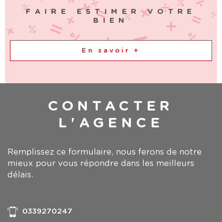
honoraires 90 000 €. Les informations sur les risques
FAIRE ESTIMER VOTRE
auxquels ce bien est exposé sont disponibles sur le
BIEN
site Géorisques : georisques.gouv.fr. Votre conseiller
IMOLOGI PONTARLIER : Négociatrice - Charlotte
Verguet
En savoir +
CONTACTER
L'AGENCE
Remplissez ce formulaire, nous ferons de notre
mieux pour vous répondre dans les meilleurs
délais.
0339270247