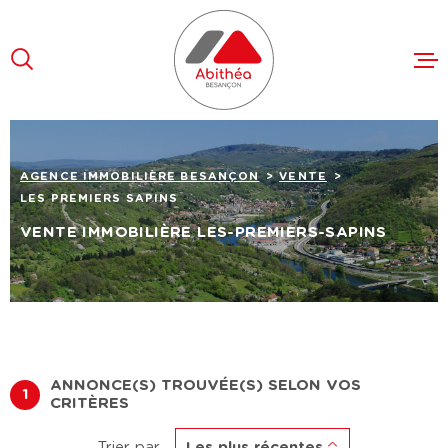
Aller
Aller
Aller
Aller
à
à
au
au
:
la
menu
contenu
recherche
principal
VENTES
AGENCE IMMOBILIÈRE BESANÇON
VENTE
LOCATION
LES PREMIERS SAPINS
FAIRE ES
VENTE IMMOBILIÈRE LES-PREMIERS-SAPINS
L'AGENCE
RECRUTE
CONTACT
ANNONCE(S) TROUVÉE(S) SELON VOS
1
CRITÈRES
Trier par
Les plus récentes