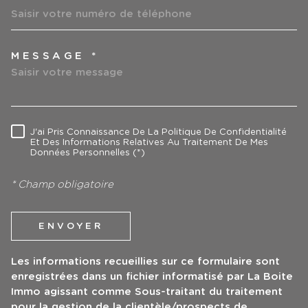
MESSAGE *
TRAD_MELTEM_VOREDEMAN
J'ai Pris Connaissance De La Politique De Confidentialité
RÈGLEMENTATION
Et Des Informations Relatives Au Traitement De Mes
Données Personnelles (*)
* Champ obligatoire
ENVOYER
Les informations recueillies sur ce formulaire sont
enregistrées dans un fichier informatisé par La Boite
Immo agissant comme Sous-traitant du traitement
pour la gestion de la clientèle/prospects de