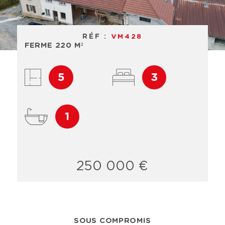
RÉF :
VM428
FERME 220 M²
5
3
1
250 000 €
SOUS COMPROMIS