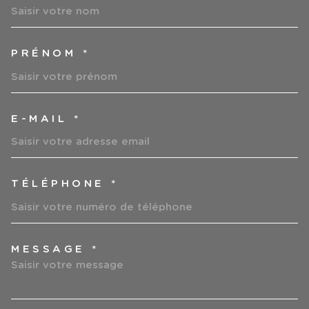
PRÉNOM *
E-MAIL *
TÉLÉPHONE *
MESSAGE *
TRAD_MELTEM_VOREDEMAN