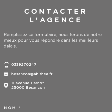
CONTACTER
L'AGENCE
Remplissez ce formulaire, nous ferons de notre
mieux pour vous répondre dans les meilleurs
délais.
0339270247
besancon@abithea.fr
11 avenue Carnot
25000
Besançon
NOM *
TRAD_MELTEM_VOSCOORDO