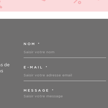
NOM *
TRAD_MELTEM_VOS
ns de
E-MAIL *
ns
MESSAGE *
TRAD_MELTEM_VOR