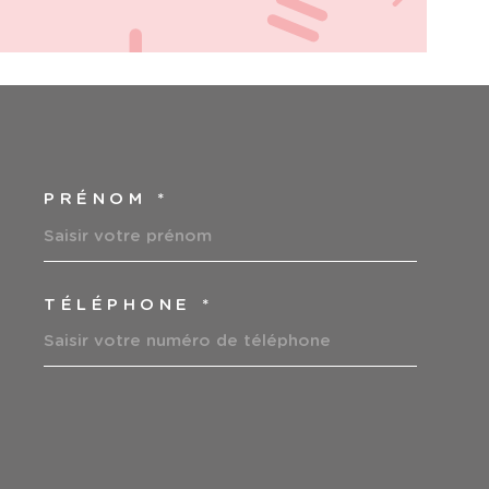
PRÉNOM *
COORDONNEES
TÉLÉPHONE *
EDEMANDE