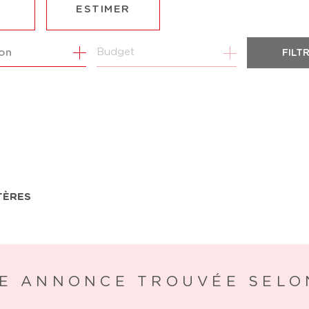
ESTIMER
1
Budget
ion
FILT
ÉE
MO PRO
TÈRES
E ANNONCE TROUVÉE SELO