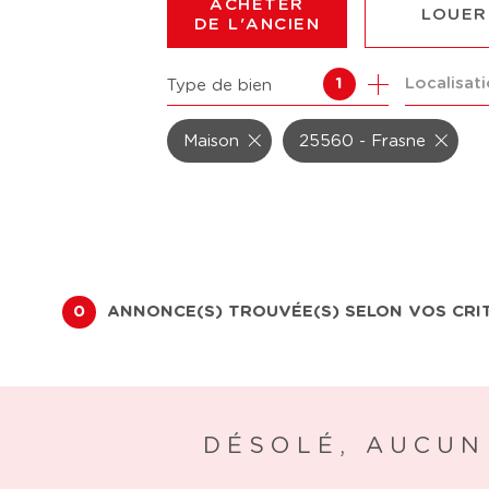
ACHETER
LOUER
DE L'ANCIEN
Localisat
1
Type de bien
DE L'ANCIEN
À L'ANN
DU NEUF
DE L'IM
Maison
25560 - Frasne
DE L'IMMO PRO
0
ANNONCE(S) TROUVÉE(S) SELON VOS CRI
DÉSOLÉ, AUCUN