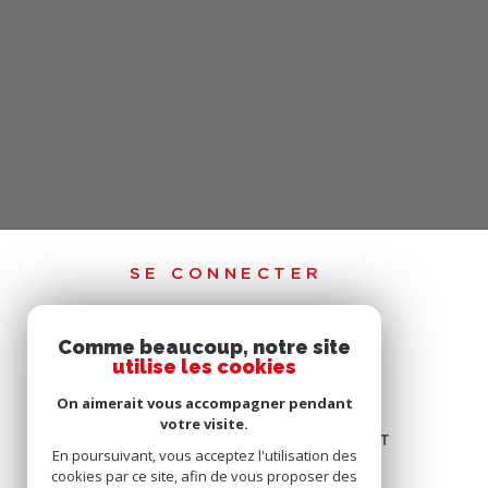
SE CONNECTER
Comme beaucoup, notre site
ESPACE PROPRIÉTAIRE
utilise les cookies
ESPACE DE CONNEXION SYNDIC
On aimerait vous accompagner pendant
votre visite.
ESPACE DE CONNEXION EXTRANET
En poursuivant, vous acceptez l'utilisation des
cookies par ce site, afin de vous proposer des