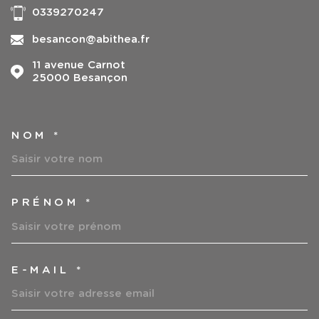
0339270247
besancon@abithea.fr
11 avenue Carnot
25000
Besançon
NOM *
TRAD_MELTEM_VOSCOORDO
PRÉNOM *
E-MAIL *