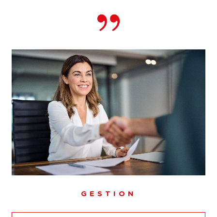
pour l'achat, la vente, la location, la gestion locative ou
l'estimation, Abithéa Besançon est à votre disposition.
Contactez-nous afin de concrétiser votre projet et de
vous faire accompagner par un de nos conseillers
dédiés.
Notre équipe dévouée est à l'écoute de toutes vos
questions et est prête à vous fournir l'assistance dont
vous avez besoin. Nous sommes l'
agence immobilière
de proximité sur
laquelle vous pouvez compter.
GESTION