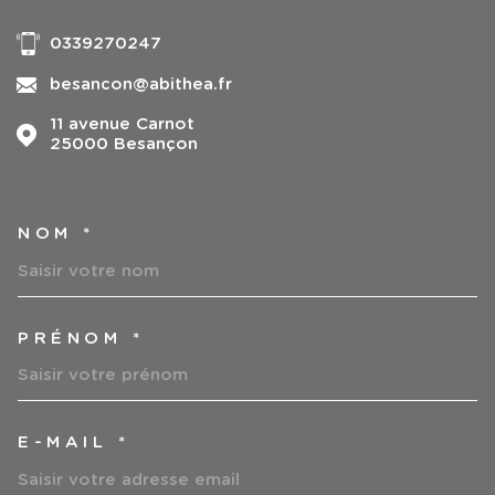
0339270247
besancon@abithea.fr
11 avenue Carnot
25000
Besançon
NOM *
TRAD_MELTEM_VOSCOORDO
PRÉNOM *
E-MAIL *