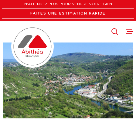
Aller
Aller
Aller
Aller
N'ATTENDEZ PLUS POUR VENDRE VOTRE BIEN
à
à
au
au
FAITES UNE ESTIMATION RAPIDE
:
la
menu
contenu
recherche
principal
VENTES
LOCATION
FAIRE ES
L'AGENCE
RECRUTE
CONTACT