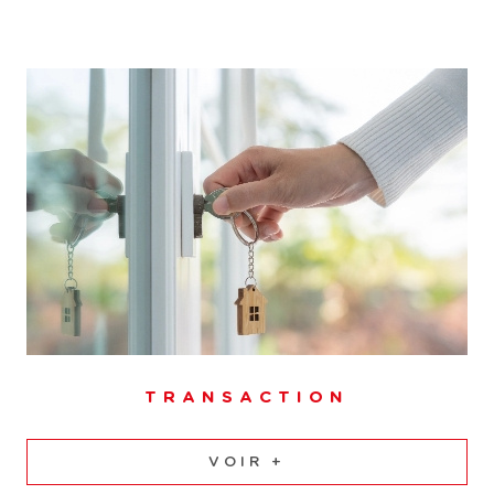
l'outil dont vous avez besoin.
Nous avons une parfaite connaissance du marché
immobilier à Besançon et pouvons vous fournir une
évaluation précise de la valeur de votre bien. Que vous
soyez un vendeur cherchant à maximiser votre profit ou
un acheteur souhaitant faire une offre juste, nous sommes
là pour vous aider.
Faites appel à notre service d'
estimation immobilière à
Besançon
.
Contacter notre agence
immobilière
TRANSACTION
VOIR +
Pour tous vos besoins en matière d’immobilier, que ce soit