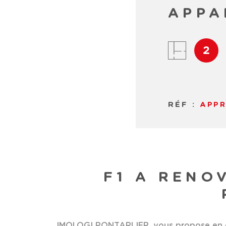
APPA
2
RÉF :
APPR
F1 A RENO
IMOLOGI PONTARLIER, vous propose en excl