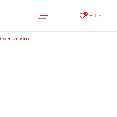
Langue
0
FR
VENTES
R CENTRE VILLE
LOCATIONS
FAIRE ESTI
L'AGENCE
RER
VOIR LES
3
ANNONCES
RECRUTEME
RÉINITIALISER LES FILTRES
CONTACT