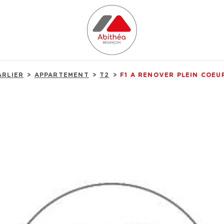
ARLIER
APPARTEMENT
T2
F1 A RENOVER PLEIN COEU
ESTIMER
1
Budget
ion
FILT
ÉE
MO PRO
er
2 Pièces