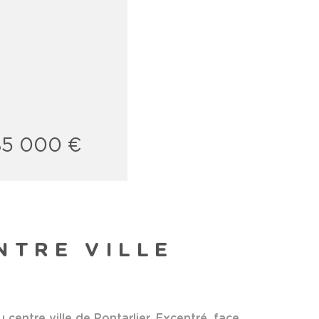
85 000 €
NTRE VILLE
)
entre ville de Pontarlier. Excentré, face