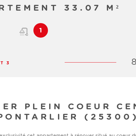
RTEMENT 33.07 M²
1
T 3
VER PLEIN COEUR CE
PONTARLIER (25300
usivité cet appartement à rénover situé au coeur du c