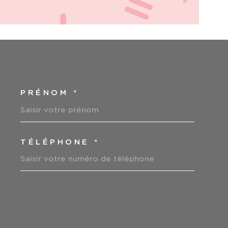
PRÉNOM *
COORDONNEES
TÉLÉPHONE *
EDEMANDE