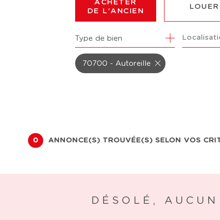
ACHETER
LOUER
DE L'ANCIEN
Localisat
Type de bien
DE L'ANCIEN
À L'ANN
DU NEUF
DE L'IM
70700 - Autoreille
DE L'IMMO PRO
0
ANNONCE(S) TROUVÉE(S) SELON VOS CRI
DÉSOLÉ, AUCUN