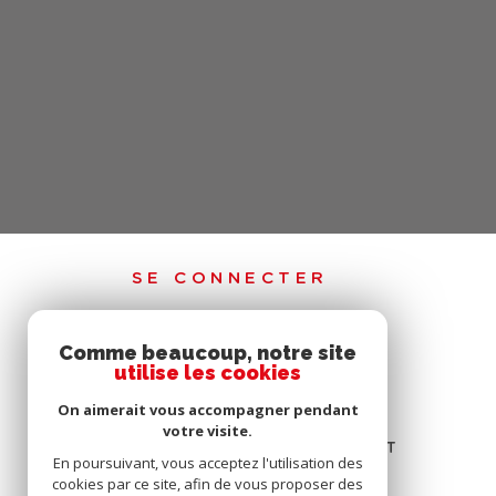
SE CONNECTER
Comme beaucoup, notre site
ESPACE PROPRIÉTAIRE
utilise les cookies
ESPACE DE CONNEXION SYNDIC
On aimerait vous accompagner pendant
votre visite.
ESPACE DE CONNEXION EXTRANET
En poursuivant, vous acceptez l'utilisation des
cookies par ce site, afin de vous proposer des