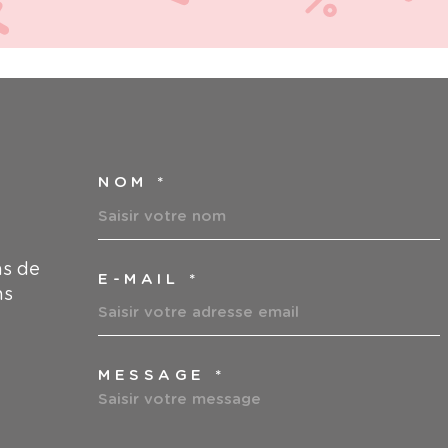
NOM *
TRAD_MELTEM_VOS
ns de
E-MAIL *
ns
MESSAGE *
TRAD_MELTEM_VOR