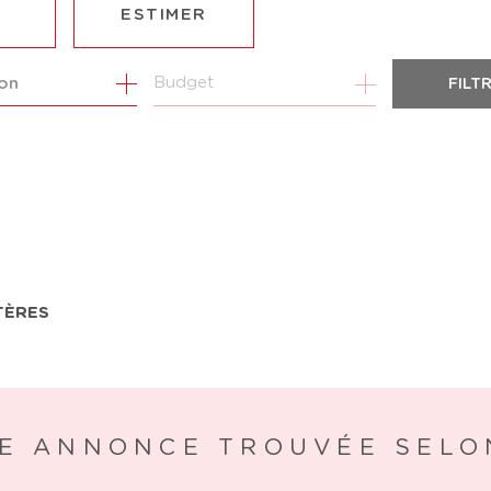
ESTIMER
1
Budget
ion
FILT
ÉE
MO PRO
TÈRES
E ANNONCE TROUVÉE SELO