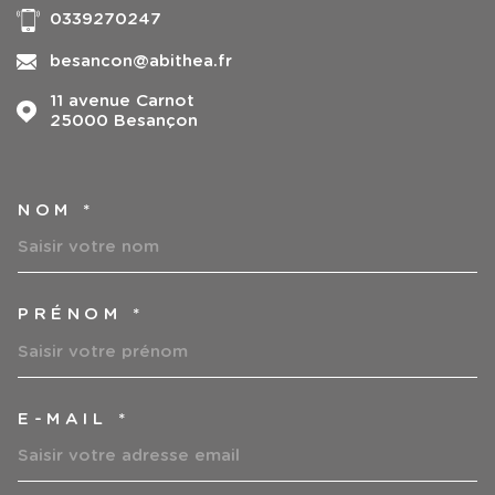
0339270247
besancon@abithea.fr
11 avenue Carnot
25000
Besançon
NOM *
TRAD_MELTEM_VOSCOORDO
PRÉNOM *
E-MAIL *