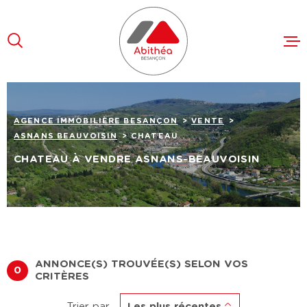
Aller
Aller
Aller
Aller
à
à
au
au
:
la
menu
contenu
recherche
principal
VENTES
AGENCE IMMOBILIÈRE BESANÇON
VENTE
LOCATION
ASNANS BEAUVOISIN
CHATEAU
FAIRE ES
CHATEAU À VENDRE ASNANS-BEAUVOISIN
L'AGENCE
RECRUTE
CONTACT
ANNONCE(S) TROUVÉE(S) SELON VOS
0
CRITÈRES
Trier par
Les plus récentes