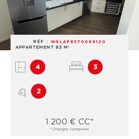
RÉF :
WSLAP8370099120
APPARTEMENT 83 M²
4
3
2
1 200 €
CC*
* Charges comprises