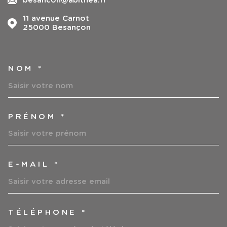
besancon@abithea.fr
11 avenue Carnot
25000
Besançon
NOM *
TRAD_MELTEM_VOSCOORDO
PRÉNOM *
E-MAIL *
TÉLÉPHONE *