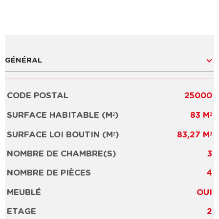
GÉNÉRAL
CODE POSTAL
25000
Caractérisque
Valeurs
SURFACE HABITABLE (M²)
83 M²
SURFACE LOI BOUTIN (M²)
83,27 M²
NOMBRE DE CHAMBRE(S)
3
NOMBRE DE PIÈCES
4
MEUBLÉ
OUI
ETAGE
2