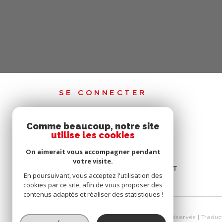
SE CONNECTER
Comme beaucoup, notre site
ESPACE PROPRIÉTAIRE
utilise les cookies
ESPACE DE CONNEXION SYNDIC
On aimerait vous accompagner pendant
votre visite.
ESPACE DE CONNEXION EXTRANET
En poursuivant, vous acceptez l'utilisation des
cookies par ce site, afin de vous proposer des
contenus adaptés et réaliser des statistiques !
© 2026 | Tous droits réservés | Trad