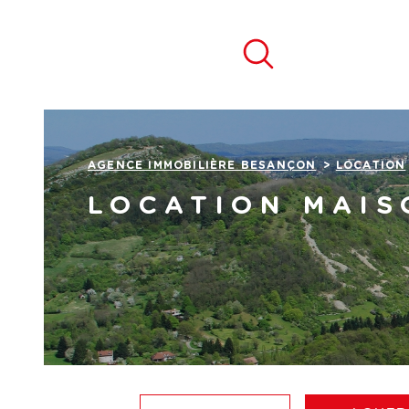
Aller
Aller
Aller
Aller
à
à
au
au
:
la
menu
contenu
recherche
principal
AGENCE IMMOBILIÈRE BESANÇON
LOCATION
LOCATION MAIS