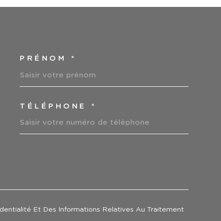
PRÉNOM *
COORDONNEES
TÉLÉPHONE *
EDEMANDE
identialité Et Des Informations Relatives Au Traitement