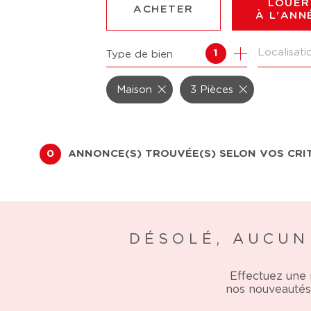
LOUER
ACHETER
À L'ANN
1
Type de bien
DE L'ANCIEN
À L'ANN
DU NEUF
DE L'IM
Maison
3 Pièces
DE L'IMMO PRO
0
ANNONCE(S) TROUVÉE(S) SELON VOS CRI
DÉSOLÉ, AUCUN
Effectuez une 
nos nouveautés 