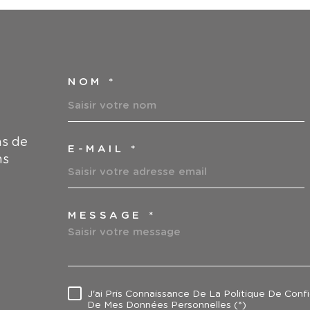
NOM *
TRAD_MELTEM_VOS
ns de
E-MAIL *
ns
MESSAGE *
TRAD_MELTEM_VOR
J'ai Pris Connaissance De La Politique De Conf
RÈGLEMENTATION
De Mes Données Personnelles (*)