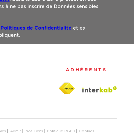
s à ne pas inscrire de Données sensibles
s
Politiques de Confidentialité
et es
liquent.
ADHÉRENTS
ales
Admin
Nos Liens
Politique RGPD
Cookies