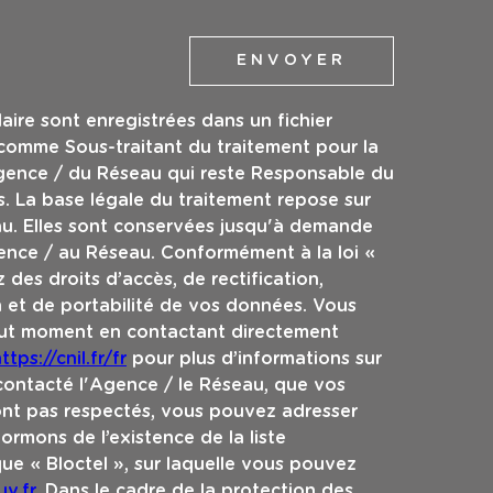
ENVOYER
laire sont enregistrées dans un fichier
 comme Sous-traitant du traitement pour la
Agence / du Réseau qui reste Responsable du
. La base légale du traitement repose sur
eau. Elles sont conservées jusqu'à demande
ence / au Réseau. Conformément à la loi «
 des droits d’accès, de rectification,
n et de portabilité de vos données. Vous
out moment en contactant directement
ttps://cnil.fr/fr
pour plus d’informations sur
 contacté l'Agence / le Réseau, que vos
sont pas respectés, vous pouvez adresser
ormons de l’existence de la liste
e « Bloctel », sur laquelle vous pouvez
v.fr
. Dans le cadre de la protection des