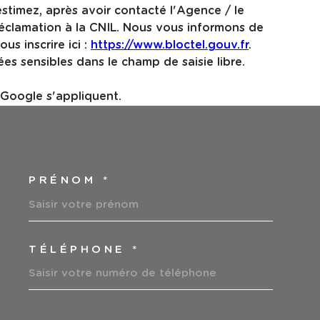
estimez, après avoir contacté l'Agence / le
réclamation à la CNIL. Nous vous informons de
s inscrire ici :
https://www.bloctel.gouv.fr
.
es sensibles dans le champ de saisie libre.
Google s'appliquent.
PRÉNOM *
COORDONNEES
TÉLÉPHONE *