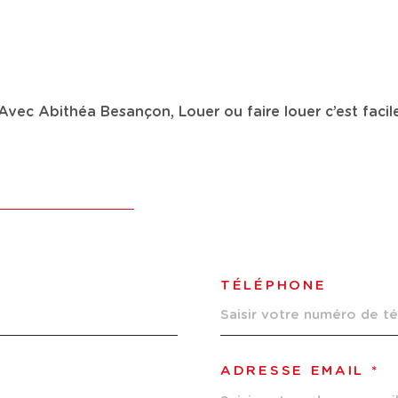
ESTIMER
Avec Abithéa Besançon, Louer ou faire louer c’est facil
Budget
FILT
ÉE
MO PRO
TÉLÉPHONE
ADRESSE EMAIL *