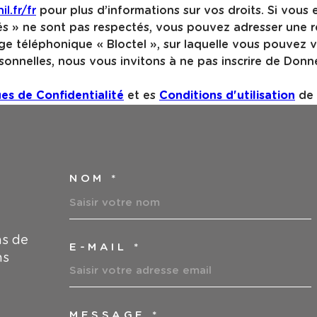
il.fr/fr
pour plus d’informations sur vos droits. Si vous 
tés » ne sont pas respectés, vous pouvez adresser une 
ge téléphonique « Bloctel », sur laquelle vous pouvez vou
onnelles, nous vous invitons à ne pas inscrire de Donné
ues de Confidentialité
et es
Conditions d'utilisation
de 
NOM *
TRAD_MELTEM_VOS
ns de
E-MAIL *
ns
MESSAGE *