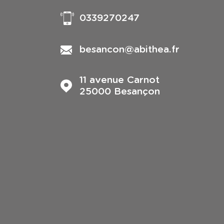
0339270247
besancon@abithea.fr
11 avenue Carnot
25000
Besançon